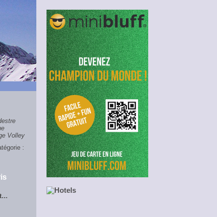
estre
ue
ge Volley
tégorie :
is
ot…