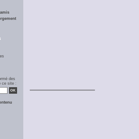
 amis
ergement
s
es
formé des
 ce site :
ontenu