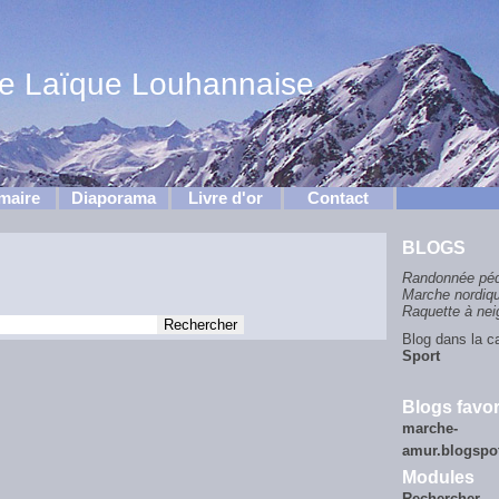
ve Laïque Louhannaise
maire
Diaporama
Livre d'or
Contact
BLOGS
Randonnée péd
Marche nordiq
Raquette à nei
Blog dans la ca
Sport
Blogs favor
marche-
amur.blogsp
Modules
Rechercher...